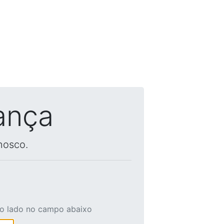
ança
nosco.
ao lado no campo abaixo