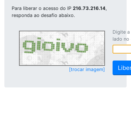
Para liberar o acesso
do IP
216.73.216.14
,
responda ao desafio abaixo.
Digite 
lado no
[trocar imagem]