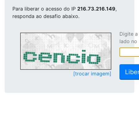
Para liberar o acesso
do IP
216.73.216.149
,
responda ao desafio abaixo.
Digite 
lado no
[trocar imagem]