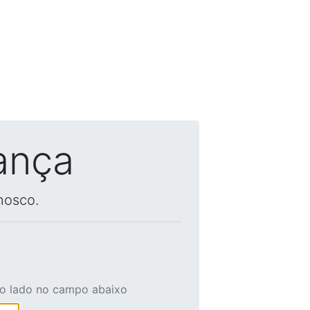
ança
nosco.
ao lado no campo abaixo