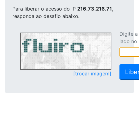
Para liberar o acesso
do IP
216.73.216.71
,
responda ao desafio abaixo.
Digite 
lado no
[trocar imagem]