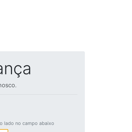
ança
nosco.
ao lado no campo abaixo