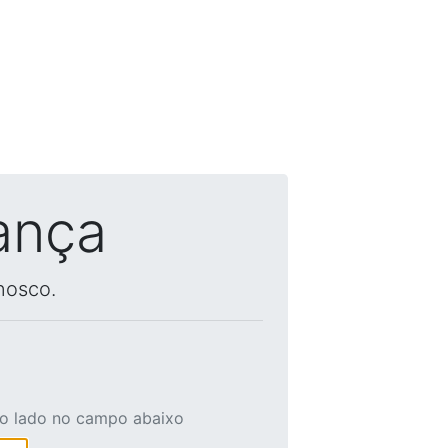
ança
nosco.
ao lado no campo abaixo