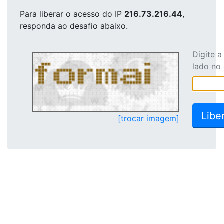
Para liberar o acesso
do IP
216.73.216.44
,
responda ao desafio abaixo.
Digite 
lado no
[trocar imagem]